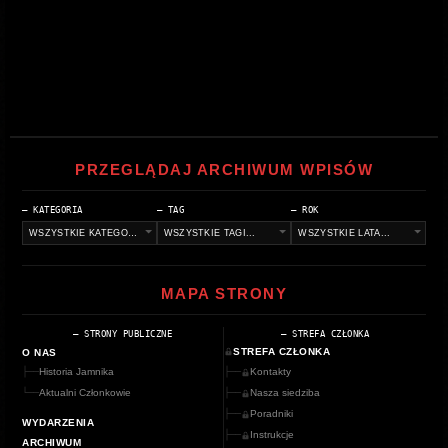
PRZEGLĄDAJ ARCHIWUM WPISÓW
— KATEGORIA
— TAG
— ROK
MAPA STRONY
— STRONY PUBLICZNE
— STREFA CZŁONKA
STREFA CZŁONKA
O NAS
├──
Historia Jamnika
├──
Kontakty
└──
Aktualni Członkowie
├──
Nasza siedziba
├──
Poradniki
WYDARZENIA
├──
Instrukcje
ARCHIWUM