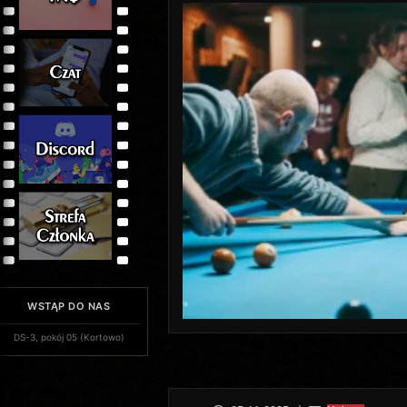
WSTĄP DO NAS
DS-3, pokój 05 (Kortowo)