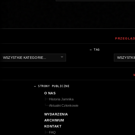
PRZEGLĄD
— TAG
— STRONY PUBLICZNE
O NAS
Historia Jamnika
├──
Aktualni Członkowie
└──
WYDARZENIA
ARCHIWUM
KONTAKT
FAQ
├──