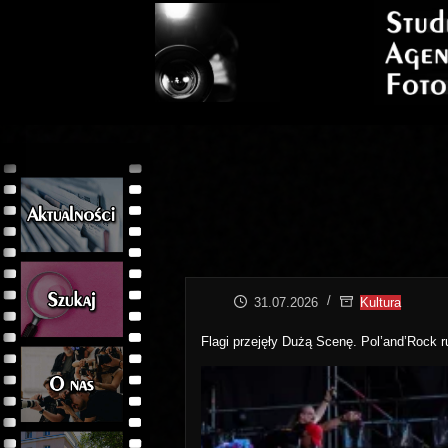
Przejdź
do
treści
31.07.2026
Kultura
Flagi przejęły Dużą Scenę. Pol’and’Rock r