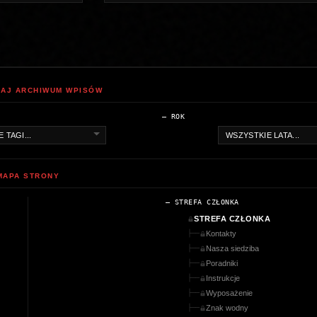
AJ ARCHIWUM WPISÓW
— ROK
MAPA STRONY
— STREFA CZŁONKA
STREFA CZŁONKA
Kontakty
├──
Nasza siedziba
├──
Poradniki
├──
Instrukcje
├──
Wyposażenie
├──
Znak wodny
├──