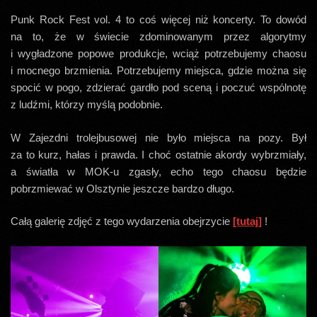
Punk Rock Fest vol. 4 to coś więcej niż koncerty. To dowód
na to, że w świecie zdominowanym przez algorytmy
i wygładzone popowe produkcje, wciąż potrzebujemy chaosu
i mocnego brzmienia. Potrzebujemy miejsca, gdzie można się
spocić w pogo, zdzierać gardło pod sceną i poczuć wspólnotę
z ludźmi, którzy myślą podobnie.
W Zajezdni trolejbusowej nie było miejsca na pozy. Był
za to kurz, hałas i prawda. I choć ostatnie akordy wybrzmiały,
a światła w MOK-u zgasły, echo tego chaosu będzie
pobrzmiewać w Olsztynie jeszcze bardzo długo.
Całą galerię zdjęć z tego wydarzenia obejrzycie
[tutaj]
!