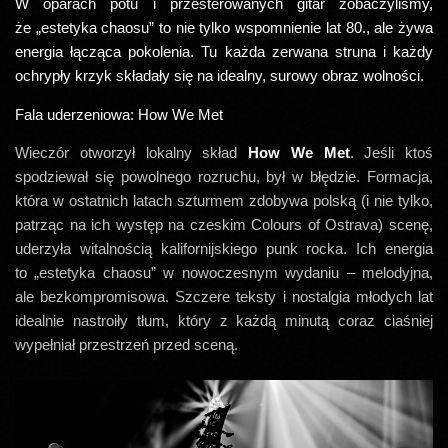
W oparach potu i przesterowanych gitar zobaczyliśmy,
że „estetyka chaosu” to nie tylko wspomnienie lat 80., ale żywa
energia łącząca pokolenia. Tu każda zerwana struna i każdy
ochrypły krzyk składały się na idealny, surowy obraz wolności.
Fala uderzeniowa: How We Met
Wieczór otworzył lokalny skład
How We Met
. Jeśli ktoś
spodziewał się powolnego rozruchu, był w błędzie. Formacja,
która w ostatnich latach szturmem zdobywa polską (i nie tylko,
patrząc na ich występ na czeskim Colours of Ostrava) scenę,
uderzyła witalnością kalifornijskiego punk rocka. Ich energia
to „estetyka chaosu” w nowoczesnym wydaniu – melodyjna,
ale bezkompromisowa. Szczere teksty i nostalgia młodych lat
idealnie nastroiły tłum, który z każdą minutą coraz ciaśniej
wypełniał przestrzeń przed sceną.