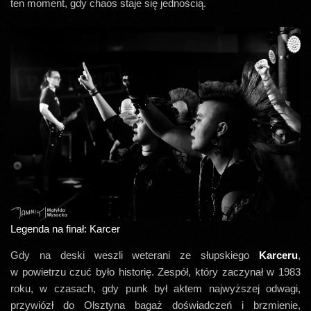
ten moment, gdy chaos staje się jednością.
Legenda na finał: Karcer
Gdy na deski weszli weterani ze słupskiego
Karceru
,
w powietrzu czuć było historię. Zespół, który zaczynał w 1983
roku, w czasach, gdy punk był aktem najwyższej odwagi,
przywiózł do Olsztyna bagaż doświadczeń i brzmienie,