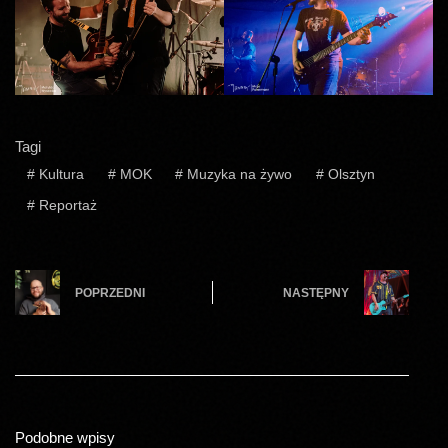
Tagi
#
Kultura
#
MOK
#
Muzyka na żywo
#
Olsztyn
#
Reportaż
POPRZEDNI
NASTĘPNY
Podobne wpisy