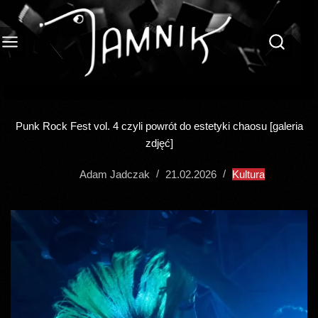
Przejdź
do
treści
Punk Rock Fest vol. 4 czyli powrót do estetyki chaosu [galeria
zdjęć]
Adam Jadczak
21.02.2026
Kultura