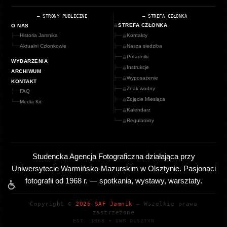
— STRONY PUBLICZNE
— STREFA CZŁONKA
STREFA CZŁONKA
O NAS
├──
Historia Jamnika
├──
Kontakty
└──
Aktualni Członkowie
├──
Nasza siedziba
├──
Poradniki
WYDARZENIA
├──
Instrukcje
ARCHIWUM
├──
Wyposażenie
KONTAKT
├──
Znak wodny
├──
FAQ
├──
Zdjęcie Miesiąca
└──
Media Kit
├──
Kalendarz
└──
Regulaminy
Studencka Agencja Fotograficzna działająca przy
Uniwersytecie Warmińsko‑Mazurskim w Olsztynie. Pasjonaci
fotografii od 1968 r. — spotkania, wystawy, warsztaty.
Dostępność
Copyright ©
2026
SAF Jamnik
— Wszelkie prawa
zastrzeżone
EST. 1968 • UWM OLSZTYN